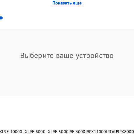
Показать еще
Выберите ваше устройство
XL
9E 10000i XL
9E 6000i XL
9E 5000i
9E 3000i
9PX11000iRT6U
9PX8000