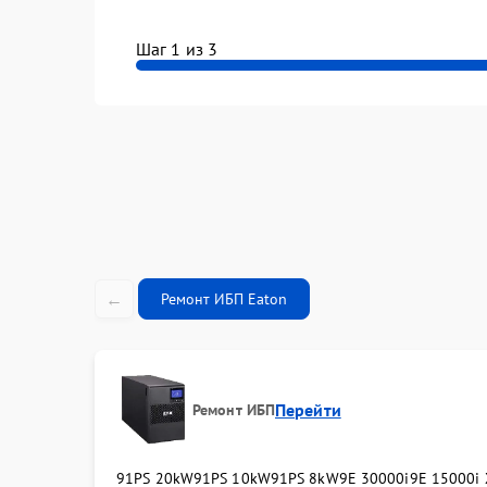
Шаг 1 из 3
←
Ремонт ИБП Eaton
Перейти
Ремонт ИБП
91PS 20kW
91PS 10kW
91PS 8kW
9E 30000i
9E 15000i 