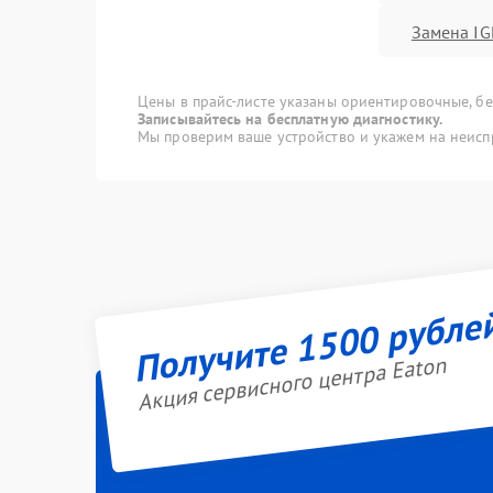
Замена IG
Цены в прайс-листе указаны ориентировочные, без
Записывайтесь на бесплатную диагностику.
Мы проверим ваше устройство и укажем на неисп
Получите 1500 рубле
Акция сервисного центра Eaton