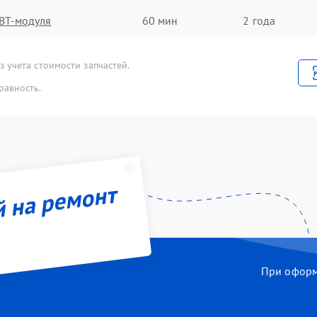
BT-модуля
60 мин
2 года
 учета стоимости запчастей.
равность.
й на ремонт
При оформл