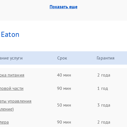
Показать еще
и
Eaton
ние услуги
Срок
Гарантия
ока питания
40 мин
2 года
ловой части
90 мин
1 год
аты управления
50 мин
3 года
вление)
лера
90 мин
2 года