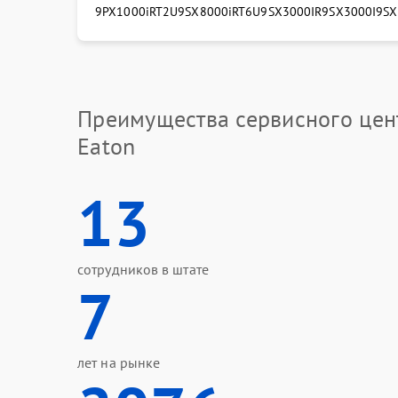
9PX1000iRT2U
9SX8000iRT6U
9SX3000IR
9SX3000I
9SX
Преимущества сервисного цен
Eaton
13
сотрудников в штате
7
лет на рынке